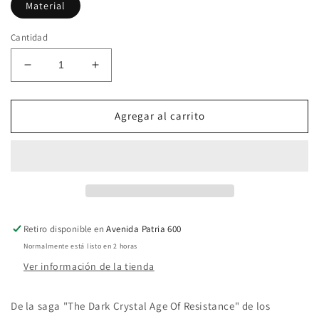
Material
Cantidad
Reducir
Aumentar
cantidad
cantidad
para
para
Pop!
Pop!
Agregar al carrito
Television
Television
Jim
Jim
Henson’s
Henson’s
The
The
Dark
Dark
Crystal
Crystal
Age
Age
Retiro disponible en
Avenida Patria 600
Of
Of
Normalmente está listo en 2 horas
Resistance
Resistance
857
857
Ver información de la tienda
2019
2019
Summer
Summer
De la saga "The Dark Crystal Age Of Resistance" de los
Convention
Convention