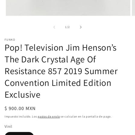
Abrir
Ab
elemento
e
multimedia
m
de
1
/
2
1
2
en
e
FUNKO
una
u
Pop! Television Jim Henson’s
ventana
v
modal
m
The Dark Crystal Age Of
Resistance 857 2019 Summer
Convention Limited Edition
Exclusive
Precio
$ 900.00 MXN
habitual
Impuesto incluido. Los
gastos de envío
se calculan en la pantalla de pago.
Vinil