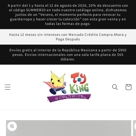
Ir
A partir del 1 y hasta el 12 de agosto de 2026, 20% de descuento con
directamente
el código SUMMER20 en todo nuestro catálogo online, disfrutemos
al contenido
juntos de un “Verano, el momento perfecto para renovar tu
guardarropa y hacer crecer tu colección” con esta gran venta y en
todas las formas de pago.
Hasta 12 meses sin intereses con Mercado Crédito Compra Ahora y
Paga Después
Envíos gratis al interior de la República Mexicana a partir de $900
pesos. Envíos internacionales con una sola tarifa plana de $65
dólares.
Carrito
Ir
directamente
a la
información
del producto