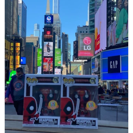
Compra ahora y paga a meses
sin tarjeta de crédito
Agrega tu producto al carrito y
elige
1
pagar con Meses sin Tarjeta.
En tu cuenta de Mercado Pago,
elige
2
la cantidad de meses
y confirma.
Paga mes a mes
con saldo disponible,
3
débito u otros medios.
Crédito sujeto a aprobación.
¿Tienes dudas? Consulta nuestra
Ayuda.