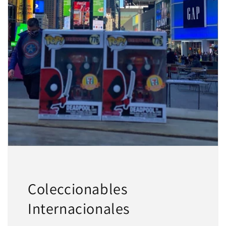
Agrega tu producto al carrito y
elige
1
pagar con Meses sin Tarjeta.
En tu cuenta de Mercado Pago,
elige
2
la cantidad de meses
y confirma.
Paga mes a mes
con saldo disponible,
3
débito u otros medios.
Crédito sujeto a aprobación.
¿Tienes dudas? Consulta nuestra
Ayuda.
Coleccionables
Internacionales