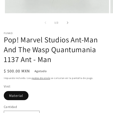
Abrir
Ab
elemento
e
multimedia
m
de
1
/
2
1
2
en
e
FUNKO
una
u
Pop! Marvel Studios Ant-Man
ventana
v
modal
m
And The Wasp Quantumania
1137 Ant - Man
Precio
$ 500.00 MXN
Agotado
habitual
Impuesto incluido. Los
gastos de envío
se calculan en la pantalla de pago.
Vinil
Material
Cantidad