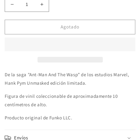
Reducir
Aumentar
cantidad
cantidad
para
para
Pop!
Pop!
Agotado
Marvel
Marvel
Studios
Studios
Ant-
Ant-
Man
Man
And
And
The
The
Wasp
Wasp
De la saga "Ant-Man And The Wasp” de los estudios Marvel,
Quantumania
Quantumania
Hank Pym Unmasked edición limitada.
1137
1137
Ant
Ant
Figura de vinil coleccionable de aproximadamente 10
-
-
centímetros de alto.
Man
Man
Producto original de Funko LLC.
Envíos