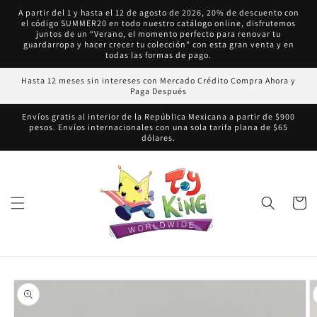
Ir
A partir del 1 y hasta el 12 de agosto de 2026, 20% de descuento con
directamente
el código SUMMER20 en todo nuestro catálogo online, disfrutemos
al contenido
juntos de un “Verano, el momento perfecto para renovar tu
guardarropa y hacer crecer tu colección” con esta gran venta y en
todas las formas de pago.
Hasta 12 meses sin intereses con Mercado Crédito Compra Ahora y
Paga Después
Envíos gratis al interior de la República Mexicana a partir de $900
pesos. Envíos internacionales con una sola tarifa plana de $65
dólares.
Carrito
Ir
directamente
a la
información
del producto