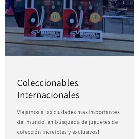
1
pagar con Meses sin Tarjeta.
En tu cuenta de Mercado Pago,
elige
2
la cantidad de meses
y confirma.
Paga mes a mes
con saldo disponible,
3
débito u otros medios.
Crédito sujeto a aprobación.
¿Tienes dudas? Consulta nuestra
Ayuda.
Coleccionables
Internacionales
Viajamos a las ciudades mas importantes
del mundo, en búsqueda de juguetes de
colección increíbles y exclusivos!