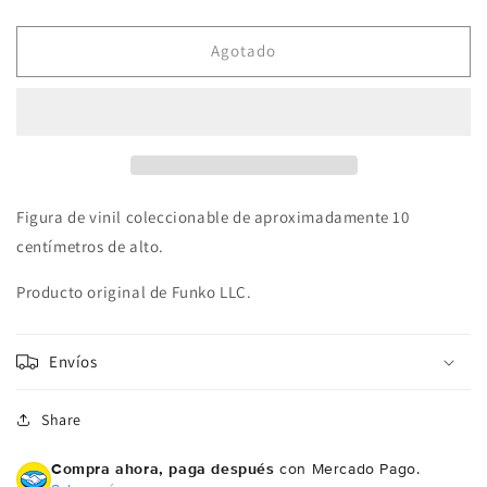
cantidad
cantidad
para
para
Pop!
Pop!
Agotado
Disney
Disney
Kingdom
Kingdom
Hearts
Hearts
623
623
Lea
Lea
Figura de vinil coleccionable de aproximadamente 10
centímetros de alto.
Producto original de Funko LLC.
Envíos
Share
Compra ahora, paga después
con Mercado Pago.