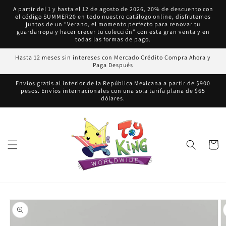
Ir
A partir del 1 y hasta el 12 de agosto de 2026, 20% de descuento con
directamente
el código SUMMER20 en todo nuestro catálogo online, disfrutemos
al contenido
juntos de un “Verano, el momento perfecto para renovar tu
guardarropa y hacer crecer tu colección” con esta gran venta y en
todas las formas de pago.
Hasta 12 meses sin intereses con Mercado Crédito Compra Ahora y
Paga Después
Envíos gratis al interior de la República Mexicana a partir de $900
pesos. Envíos internacionales con una sola tarifa plana de $65
dólares.
Carrito
Ir
directamente
a la
información
del producto