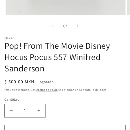
Abrir
Ab
elemento
e
multimedia
m
de
1
/
2
1
2
en
e
FUNKO
una
u
Pop! From The Movie Disney
ventana
v
modal
m
Hocus Pocus 557 Winifred
Sanderson
Precio
$ 500.00 MXN
Agotado
habitual
Impuesto incluido. Los
gastos de envío
se calculan en la pantalla de pago.
Cantidad
Reducir
Aumentar
cantidad
cantidad
para
para