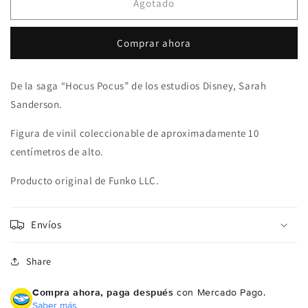
Pop!
Pop!
Agotado
From
From
The
The
Comprar ahora
Movie
Movie
Disney
Disney
Hocus
Hocus
De la saga “Hocus Pocus” de los estudios Disney, Sarah
Pocus
Pocus
Sanderson.
557
557
Winifred
Winifred
Figura de vinil coleccionable de aproximadamente 10
Sanderson
Sanderson
centímetros de alto.
Producto original de Funko LLC.
Envíos
Share
Compra ahora, paga después
con Mercado Pago.
Saber más