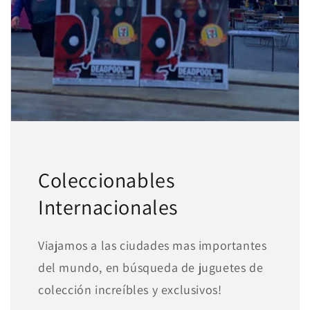
1
pagar con Meses sin Tarjeta.
En tu cuenta de Mercado Pago,
elige
2
la cantidad de meses
y confirma.
Paga mes a mes
con saldo disponible,
3
débito u otros medios.
Crédito sujeto a aprobación.
¿Tienes dudas? Consulta nuestra
Ayuda.
Coleccionables
Internacionales
Viajamos a las ciudades mas importantes
del mundo, en búsqueda de juguetes de
colección increíbles y exclusivos!