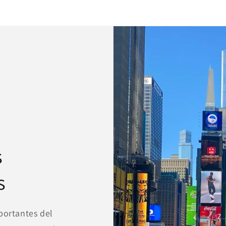
Compra ahora y paga a meses sin
tarjeta de crédito
Agrega tu producto al carrito y
elige pagar con
1
Meses sin Tarjeta.
En tu cuenta de Mercado Pago,
elige la
2
cantidad de meses
y confirma.
Paga mes a mes
con saldo disponible, débito u
3
otros medios.
Crédito sujeto a aprobación.
¿Tienes dudas? Consulta nuestra
Ayuda.
s
s
portantes del