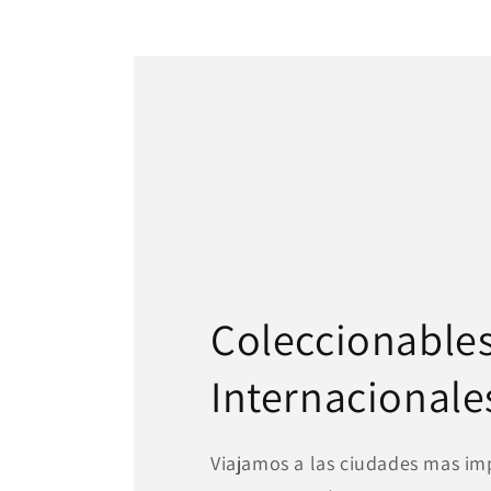
multimedia
2
en
una
ventana
modal
Coleccionable
Internacionale
Viajamos a las ciudades mas im