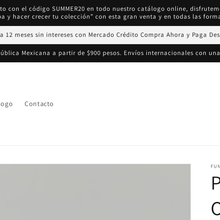
ento con el código SUMMER20 en todo nuestro catálogo online, disfrute
a y hacer crecer tu colección” con esta gran venta y en todas las form
a 12 meses sin intereses con Mercado Crédito Compra Ahora y Paga De
epública Mexicana a partir de $900 pesos. Envíos internacionales con una
logo
Contacto
FU
P