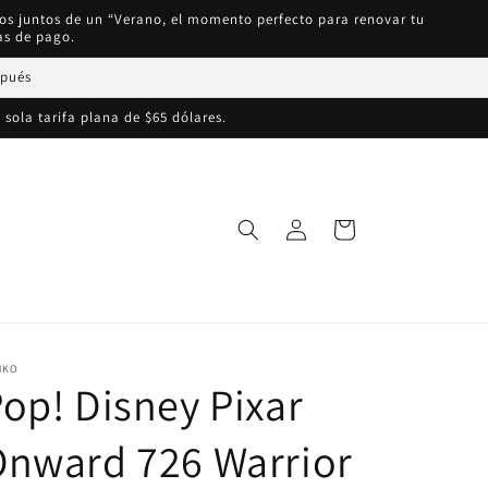
mos juntos de un “Verano, el momento perfecto para renovar tu
as de pago.
spués
 sola tarifa plana de $65 dólares.
Iniciar
Carrito
sesión
NKO
op! Disney Pixar
Onward 726 Warrior