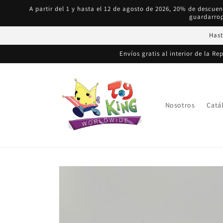
Ir
A partir del 1 y hasta el 12 de agosto de 2026, 20% de descu
directamente
guardarrop
al contenido
Hast
Envíos gratis al interior de la R
Nosotros
Catá
Ir
directamente
a la
información
del producto