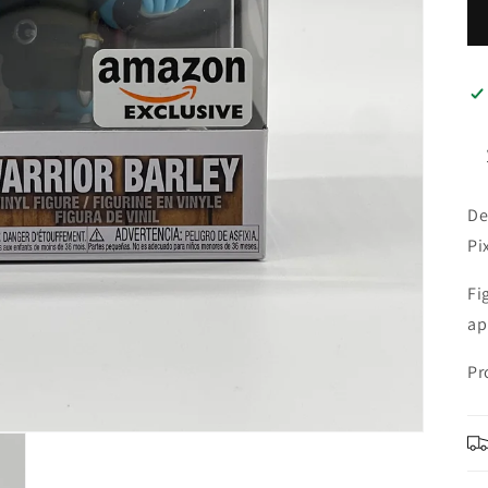
De
Pi
Fi
ap
Pr