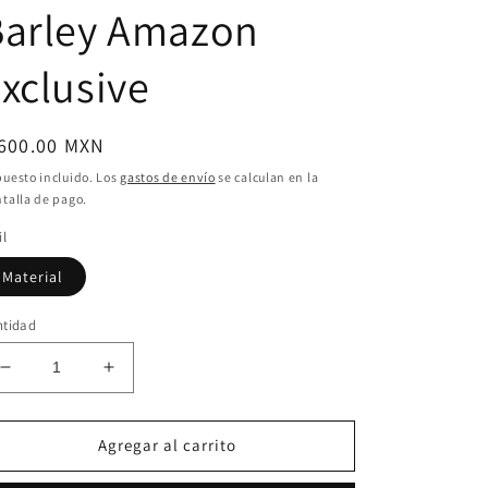
Barley Amazon
xclusive
ecio
 600.00 MXN
bitual
uesto incluido. Los
gastos de envío
se calculan en la
talla de pago.
il
Material
ntidad
Reducir
Aumentar
cantidad
cantidad
para
para
Pop!
Pop!
Agregar al carrito
Disney
Disney