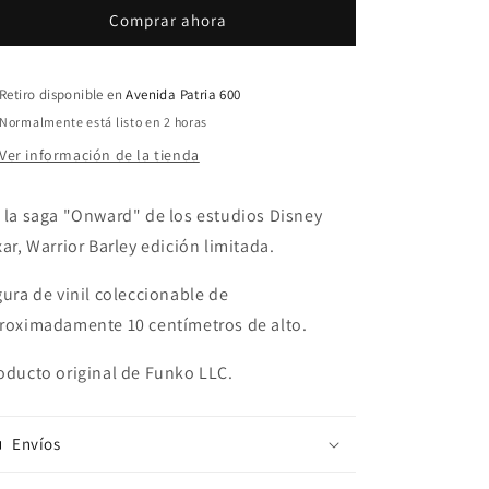
Pixar
Pixar
Comprar ahora
Onward
Onward
726
726
Warrior
Warrior
Barley
Barley
Retiro disponible en
Avenida Patria 600
Amazon
Amazon
Normalmente está listo en 2 horas
Exclusive
Exclusive
Ver información de la tienda
 la saga "Onward" de los estudios Disney
xar, Warrior Barley edición limitada.
gura de vinil coleccionable de
roximadamente 10 centímetros de alto.
oducto original de Funko LLC.
Envíos