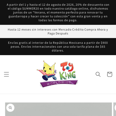
Ir
A partir del 1 y hasta el 12 de agosto de 2026, 20% de descuento con
directamente
el código SUMMER20 en todo nuestro catálogo online, disfrutemos
al contenido
juntos de un “Verano, el momento perfecto para renovar tu
guardarropa y hacer crecer tu colección” con esta gran venta y en
todas las formas de pago.
Hasta 12 meses sin intereses con Mercado Crédito Compra Ahora y
Paga Después
Envíos gratis al interior de la República Mexicana a partir de $900
pesos. Envíos internacionales con una sola tarifa plana de $65
dólares.
Carrito
Ir
directamente
a la
información
del producto