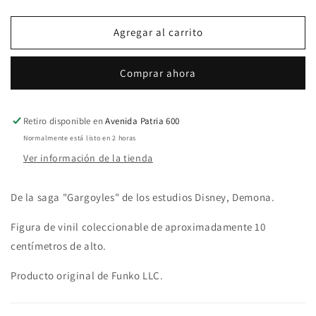
cantidad
cantidad
para
para
Pop!
Pop!
Agregar al carrito
Disney
Disney
Gargoyles
Gargoyles
Comprar ahora
390
390
Demona
Demona
Retiro disponible en
Avenida Patria 600
Normalmente está listo en 2 horas
Ver información de la tienda
De la saga "Gargoyles" de los estudios Disney, Demona.
Figura de vinil coleccionable de aproximadamente 10
centímetros de alto.
Producto original de Funko LLC.