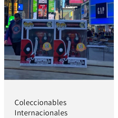
Agrega tu producto al carrito y
elige
1
pagar con Meses sin Tarjeta.
En tu cuenta de Mercado Pago,
elige
2
la cantidad de meses
y confirma.
Paga mes a mes
con saldo disponible,
3
débito u otros medios.
Crédito sujeto a aprobación.
¿Tienes dudas? Consulta nuestra
Ayuda.
Coleccionables
Internacionales