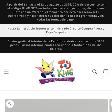
Ir
A partir del 1 y hasta el 12 de agosto de 2026, 20% de descuento con
directamente
el código SUMMER20 en todo nuestro catálogo online, disfrutemos
al contenido
juntos de un “Verano, el momento perfecto para renovar tu
guardarropa y hacer crecer tu colección” con esta gran venta y en
todas las formas de pago.
Hasta 12 meses sin intereses con Mercado Crédito Compra Ahora y
Paga Después
Envíos gratis al interior de la República Mexicana a partir de $900
pesos. Envíos internacionales con una sola tarifa plana de $65
dólares.
Carrito
Ir
directamente
a la
información
del producto