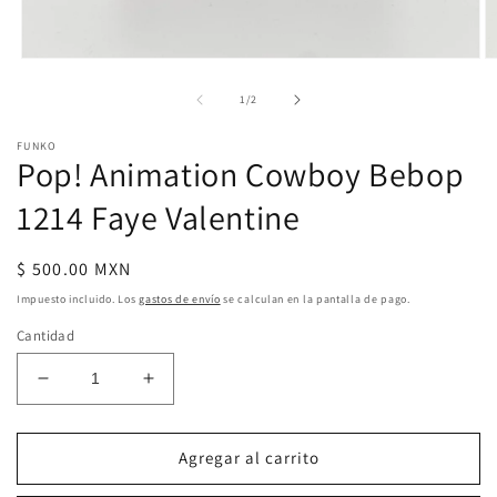
Abrir
Ab
elemento
e
multimedia
m
de
1
/
2
1
2
en
e
FUNKO
una
u
Pop! Animation Cowboy Bebop
ventana
v
modal
m
1214 Faye Valentine
Precio
$ 500.00 MXN
habitual
Impuesto incluido. Los
gastos de envío
se calculan en la pantalla de pago.
Cantidad
Reducir
Aumentar
cantidad
cantidad
para
para
Pop!
Pop!
Agregar al carrito
Animation
Animation