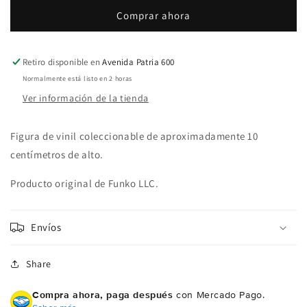
Cowboy
Cowboy
Comprar ahora
Bebop
Bebop
1214
1214
Faye
Faye
Valentine
Valentine
Retiro disponible en
Avenida Patria 600
Normalmente está listo en 2 horas
Ver información de la tienda
Figura de vinil coleccionable de aproximadamente 10
centímetros de alto.
Producto original de Funko LLC.
Envíos
Share
Compra ahora, paga después
con Mercado Pago.