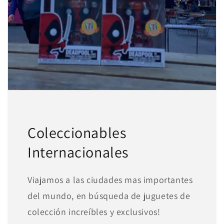
1
pagar con Meses sin Tarjeta.
En tu cuenta de Mercado Pago,
elige
2
la cantidad de meses
y confirma.
Paga mes a mes
con saldo disponible,
3
débito u otros medios.
Crédito sujeto a aprobación.
¿Tienes dudas? Consulta nuestra
Ayuda.
Coleccionables
Internacionales
Viajamos a las ciudades mas importantes
del mundo, en búsqueda de juguetes de
colección increíbles y exclusivos!