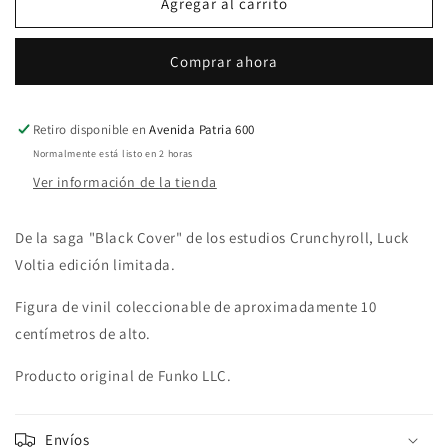
Pop!
Pop!
Agregar al carrito
Animation
Animation
Black
Black
Comprar ahora
Clover
Clover
1102
1102
Luck
Luck
Voltia
Voltia
Retiro disponible en
Avenida Patria 600
AAA
AAA
Normalmente está listo en 2 horas
Anime
Anime
Ver información de la tienda
Exclusive
Exclusive
De la saga "Black Cover" de los estudios Crunchyroll, Luck
Voltia edición limitada.
Figura de vinil coleccionable de aproximadamente 10
centímetros de alto.
Producto original de Funko LLC.
Envíos