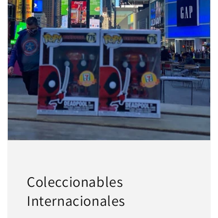
Agrega tu producto al carrito y
elige
1
pagar con Meses sin Tarjeta.
En tu cuenta de Mercado Pago,
elige
2
la cantidad de meses
y confirma.
Paga mes a mes
con saldo disponible,
3
débito u otros medios.
Crédito sujeto a aprobación.
¿Tienes dudas? Consulta nuestra
Ayuda.
Coleccionables
Internacionales