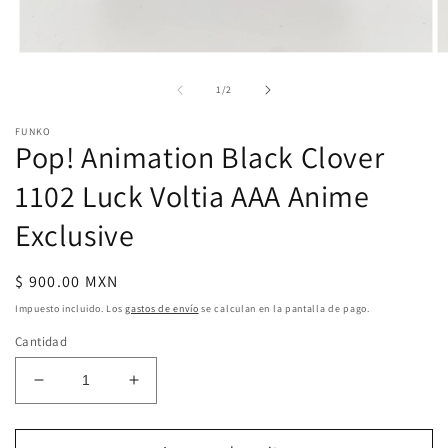
Abrir
Ab
elemento
e
multimedia
m
de
1
/
2
1
2
en
e
FUNKO
una
u
Pop! Animation Black Clover
ventana
v
modal
m
1102 Luck Voltia AAA Anime
Exclusive
Precio
$ 900.00 MXN
habitual
Impuesto incluido. Los
gastos de envío
se calculan en la pantalla de pago.
Cantidad
Reducir
Aumentar
cantidad
cantidad
para
para