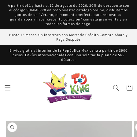
Ir
A partir del 1 y hasta el 12 de agosto de 2026, 20% de descuento con
directamente
el código SUMMER20 en todo nuestro catálogo online, disfrutemos
al contenido
juntos de un “Verano, el momento perfecto para renovar tu
guardarropa y hacer crecer tu colección” con esta gran venta y en
todas las formas de pago.
Hasta 12 meses sin intereses con Mercado Crédito Compra Ahora y
Paga Después
Envíos gratis al interior de la República Mexicana a partir de $900
pesos. Envíos internacionales con una sola tarifa plana de $65
dólares.
Carrito
Ir
directamente
a la
información
del producto