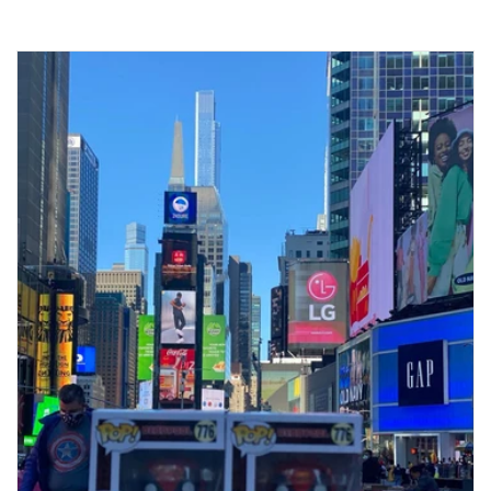
Compra ahora y paga a meses
sin tarjeta de crédito
Agrega tu producto al carrito y
elige
1