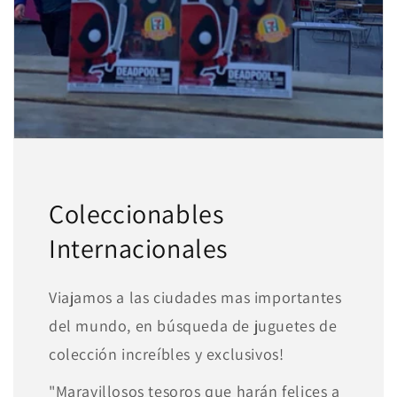
pagar con Meses sin Tarjeta.
En tu cuenta de Mercado Pago,
elige
2
la cantidad de meses
y confirma.
Paga mes a mes
con saldo disponible,
3
débito u otros medios.
Crédito sujeto a aprobación.
¿Tienes dudas? Consulta nuestra
Ayuda.
Coleccionables
Internacionales
Viajamos a las ciudades mas importantes
del mundo, en búsqueda de juguetes de
colección increíbles y exclusivos!
"Maravillosos tesoros que harán felices a