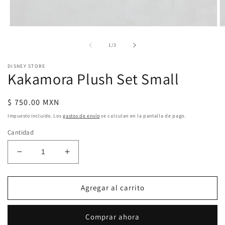
Abrir
Ab
elemento
e
multimedia
m
de
1
/
3
1
2
en
e
DISNEY STORE
una
u
Kakamora Plush Set Small
ventana
v
modal
m
Precio
$ 750.00 MXN
habitual
Impuesto incluido. Los
gastos de envío
se calculan en la pantalla de pago.
Cantidad
Reducir
Aumentar
cantidad
cantidad
para
para
Kakamora
Kakamora
Agregar al carrito
Plush
Plush
Set
Set
Comprar ahora
Small
Small