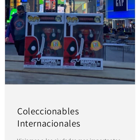
Agrega tu producto al carrito y
elige
1
pagar con Meses sin Tarjeta.
En tu cuenta de Mercado Pago,
elige
2
la cantidad de meses
y confirma.
Paga mes a mes
con saldo disponible,
3
débito u otros medios.
Crédito sujeto a aprobación.
¿Tienes dudas? Consulta nuestra
Ayuda.
Coleccionables
Internacionales