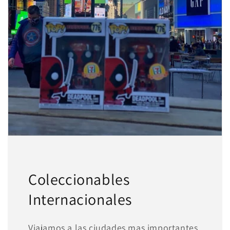
Agrega tu producto al carrito y
elige
1
pagar con Meses sin Tarjeta.
En tu cuenta de Mercado Pago,
elige
2
la cantidad de meses
y confirma.
Paga mes a mes
con saldo disponible,
3
débito u otros medios.
Crédito sujeto a aprobación.
¿Tienes dudas? Consulta nuestra
Ayuda.
Coleccionables
Internacionales
Viajamos a las ciudades mas importantes