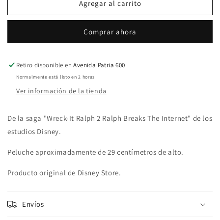
Bunny
Bunny
Agregar al carrito
Plush
Plush
Medium
Medium
Comprar ahora
Retiro disponible en
Avenida Patria 600
Normalmente está listo en 2 horas
Ver información de la tienda
De la saga "Wreck-It Ralph 2 Ralph Breaks The Internet" de los
estudios Disney.
Peluche aproximadamente de 29 centímetros de alto.
Producto original de Disney Store.
Envíos